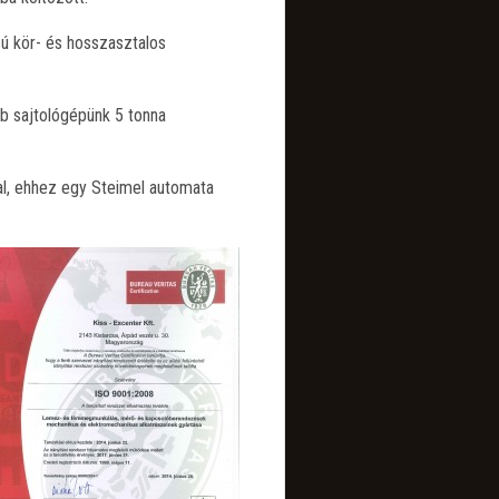
ú kör- és hosszasztalos
b sajtológépünk 5 tonna
al, ehhez egy Steimel automata