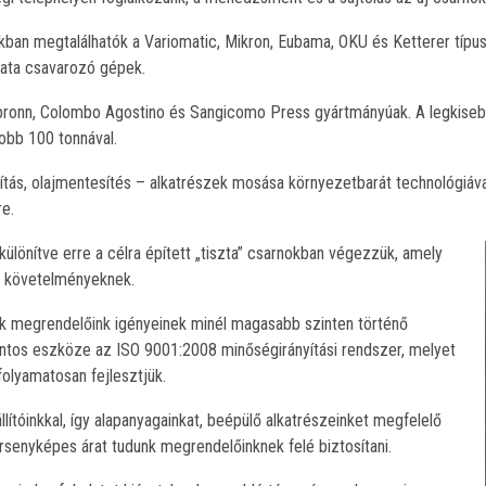
ban megtalálhatók a Variomatic, Mikron, Eubama, OKU és Ketterer típus
ata csavarozó gépek.
lbronn, Colombo Agostino és Sangicomo Press gyártmányúak. A legkiseb
obb 100 tonnával.
nítás, olajmentesítés – alkatrészek mosása környezetbarát technológiáv
e.
különítve erre a célra épített „tiszta” csarnokban végezzük, amely
i követelményeknek.
nk megrendelőink igényeinek minél magasabb szinten történő
ontos eszköze az ISO 9001:2008 minőségirányítási rendszer, melyet
olyamatosan fejlesztjük.
lítóinkkal, így alapanyagainkat, beépülő alkatrészeinket megfelelő
ersenyképes árat tudunk megrendelőinknek felé biztosítani.