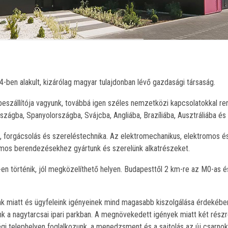
-ben alakult, kizárólag magyar tulajdonban lévő gazdasági társaság.
beszállítója vagyunk, továbbá igen széles nemzetközi kapcsolatokkal re
zágba, Spanyolországba, Svájcba, Angliába, Brazíliába, Ausztráliába és
s, forgácsolás és szereléstechnika. Az elektromechanikus, elektromos é
mos berendezésekhez gyártunk és szerelünk alkatrészeket.
en történik, jól megközelíthető helyen. Budapesttől 2 km-re az M0-as 
 miatt és ügyfeleink igényeinek mind magasabb kiszolgálása érdekébe
k a nagytarcsai ipari parkban. A megnövekedett igények miatt két részr
égi telephelyen foglalkozunk, a menedzsment és a sajtolás az új csarnok