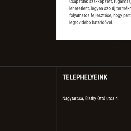
Csapatunk szakképzett, rugalmas,
lehetetlent, legyen szó új termékr
folyamatos fejlesztése, hogy part
legrövidebb határidővel.
TELEPHELYEINK
Nagytarcsa, Bláthy Ottó utca 4.