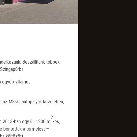
ndelkezünk. Beszállítunk többek
 Szingapúrba.
s egyéb villamos
és az M3-as autópályák közelében,
2
n 2013-ban egy új, 1200 m
-es,
e bontottuk a termelést –
ba költözött.