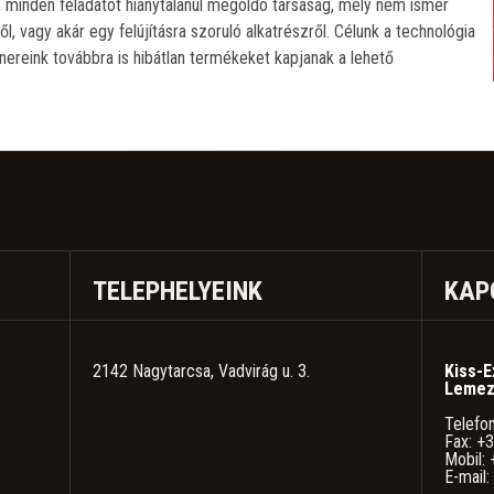
 minden feladatot hiánytalanul megoldó társaság, mely nem ismer
ől, vagy akár egy felújításra szoruló alkatrészről. Célunk a technológia
nereink továbbra is hibátlan termékeket kapjanak a lehető
TELEPHELYEINK
KAP
2142 Nagytarcsa, Vadvirág u. 3.
Kiss-E
Lemez
Telefo
Fax: +
Mobil:
E-mail: