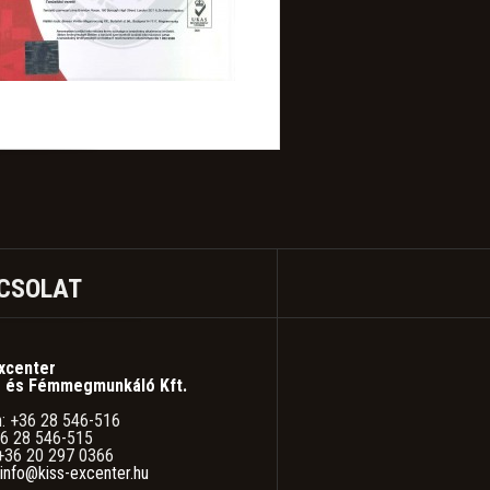
CSOLAT
xcenter
 és Fémmegmunkáló Kft.
n: +36 28 546-516
36 28 546-515
 +36 20 297 0366
info@kiss-excenter.hu