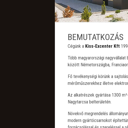
BEMUTATKOZÁS
Cégünk a
Kiss-Excenter Kft
1994
Több magyarországi nagyvállalat 
között Németországba, Franciaors
Fő tevékenységi körünk a sajtolá
mérőműszerekhez illetve elektro
Az alkatrészek gyártása 1300 m²-
Nagytarcsa belterületén.
Növekvő megrendelés állományunk
modern gyártócsarnokot építettün
forgácsolással és szereléssel a r