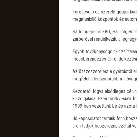
Forgácsoló és szerelő gépparkunk
megmunkáló központok és autom
Sajtológépeink EBU, Haulich, Hei
záróerővel rendelkezik, a legnagy
Egyéb tevékenységeink : zsírtala
mosóberendezés áll rendelkezésr
Az összeszerelést a gyártástól el
megfelel a legszigorúbb minőség
Kezdettől fogva elsődleges célu
kiszolgálása. Ezen törekvésünk f
1999-ben vezettünk be és azóta f
Jó kapcsolatot tartunk fenn beszál
áron tudjuk beszerezni, ezáltal v