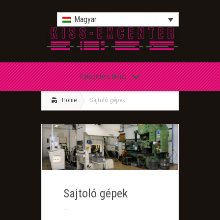
Magyar
Categories Menu
Home
Sajtoló gépek
Sajtoló gépek
...