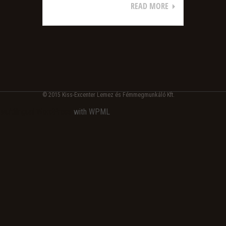
READ MORE
© 2015 Kiss-Excenter Lemez és Fémmegmunkáló Kft.
Multilingual WordPress
with WPML